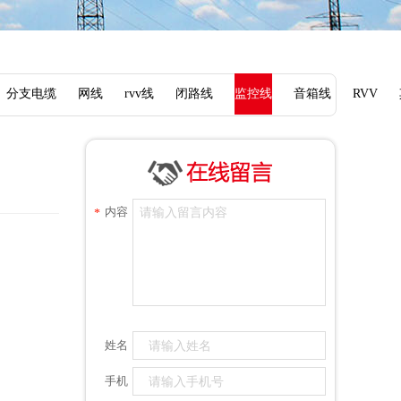
分支电缆
网线
rvv线
闭路线
监控线
音箱线
RVV
内容
*
姓名
手机