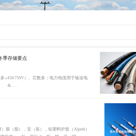
冬季存储要点
50/750V）、芯数多；电力电缆用于输送电
.....
）胺（脂），安（装），铝塑料护套（Alpeth）