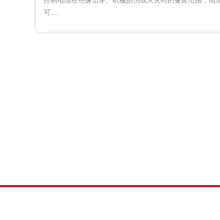
控制电缆在绝缘击穿、机械损伤或火灾时的蔓延范围，电流
可.....
电线电缆进水的处理方法
2021-11-17
电线电缆不应受潮、受热、腐蚀或擦伤。电线电缆使用一
线电缆不应过载。经常检查家中电器和线路的使用情况，
或.....
深入剖析特种电缆的分类及性能特点
2021-10-20
特种电缆可以耐高温，耐酸碱，防白蚁，以及在轮船飞
它与电力、控制、计算机电缆等类别不属于同一种分类方法，