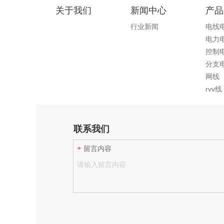
贵州电缆电线厂家和您一起来了解电线电缆的结构
关于我们
新闻中心
产品
2021-10-20
行业新闻
电线
电线电缆产品绝大多数是截面（横断面）形状完全相同（
电力
这是由于在系统或设备中是作为构成线路或线圈而使用的
控制
成.....
分支
网线
rvv线
网线是扁平的好还是圆形的好
2021-08-05
联系我们
根据传输频率的快慢网线会有不同级别的区分，而从外
那么，这两种网线有哪些区别，装修布线时又该怎么选择呢？
留言内容
*
贵州电线电缆厂家：柔性电缆的装配仿真技术
2021-08-05
柔性电缆是拖曳运动系统中动力传输材料和信号传输载