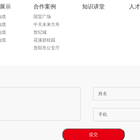
特点
展示
合作案例
知识讲堂
人
电缆
国贸广场
忽略因制造而产生的误差）、呈长条状的产品，
电缆
中天未来方舟
特征所决定的。所以研究分析线缆产品的结构组
电缆
世纪城
电缆
花溪碧桂园
贵阳市公安厅
观上看，网线可以被分成扁平网线以及圆形网线。
 外观.....
姓名
手机
提交
体的主要选电缆，也称为拖曳电缆、拖曳电缆、