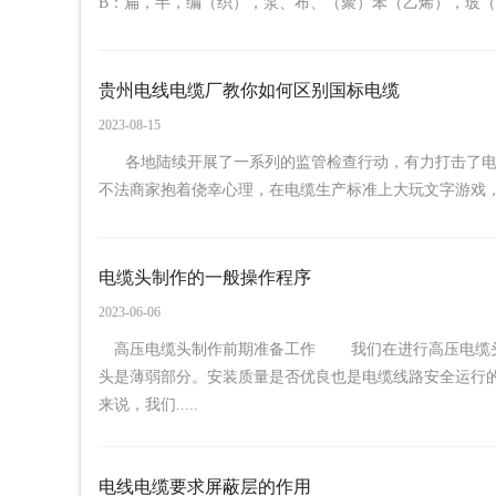
B：扁，半，编（织），泵、布、（聚）苯（乙烯），玻（璃纤
贵州电线电缆厂教你如何区别国标电缆
2023-08-15
各地陆续开展了一系列的监管检查行动，有力打击了电
不法商家抱着侥幸心理，在电缆生产标准上大玩文字游戏，以“市
电缆头制作的一般操作程序
2023-06-06
高压电缆头制作前期准备工作 我们在进行高压电缆头
头是薄弱部分。安装质量是否优良也是电缆线路安全运行
来说，我们.....
电线电缆要求屏蔽层的作用