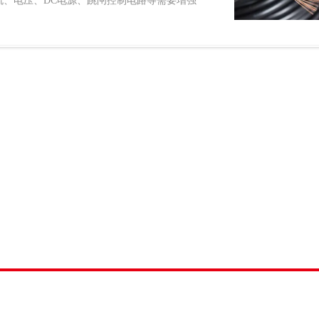
、电压、DC电源、跳闸控制电路等需要增强
定时间要注意检查，发现有故障要及时更换。电
及时保养和维修。对于旧建筑的线路，发现被淹
机核电站等场合使用的电线电缆。就分类来说，
也就是上列电缆中也包含有特.....